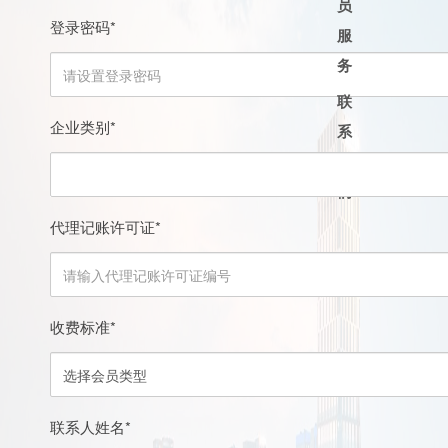
员
加入协会
登录密码
*
服
会员走访
务
会员名录
行业动态
联
供求信息
企业类别
*
系
政策资讯
联系方式
我
们
党建工作
企业招聘
代理记账许可证
*
在线留言
收费标准
*
联系人姓名
*