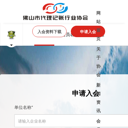
网
站
首
入会资料下载
申请入会
加入协会
会员名录
供求信息
页
关
于
协会介绍
协
会
协会章程
新
申请入会
大事记
闻
会员活动
资
单位名称
*
讯
通知公告
会
协会动态